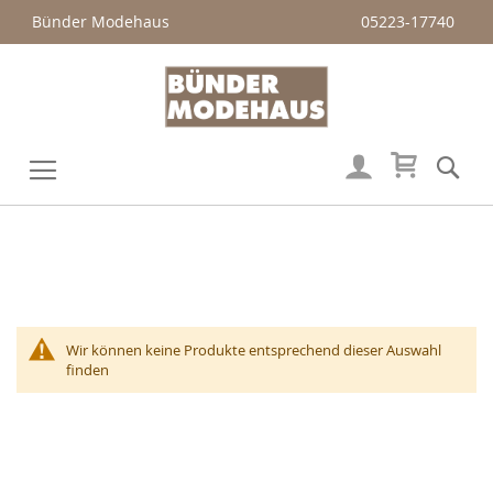
Bünder Modehaus
05223-17740
Mein Wa
Su
Veränderung
Wir können keine Produkte entsprechend dieser Auswahl
finden