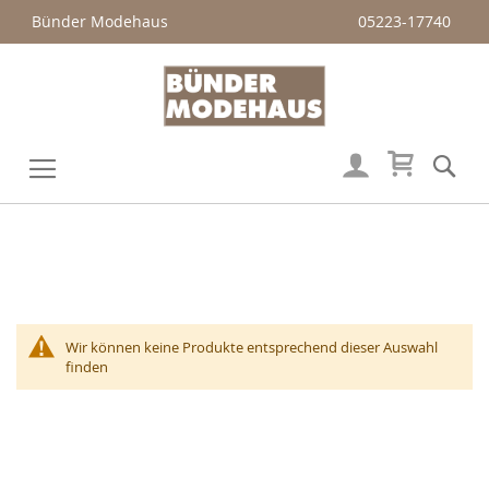
Bünder Modehaus
05223-17740
Mein Wa
Su
Veränderung
Wir können keine Produkte entsprechend dieser Auswahl
finden