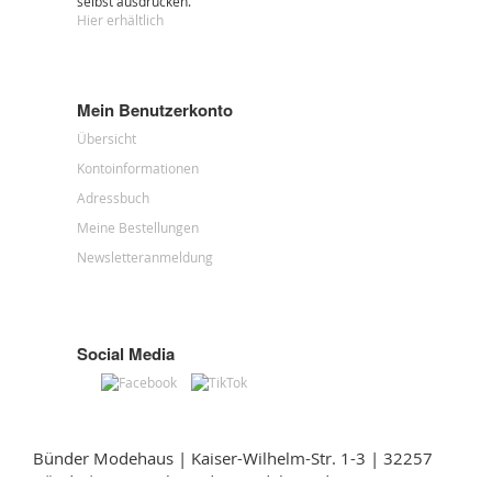
selbst ausdrucken.
Hier erhältlich
Mein Benutzerkonto
Übersicht
Kontoinformationen
Adressbuch
Meine Bestellungen
Newsletteranmeldung
Social Media
Bünder Modehaus | Kaiser-Wilhelm-Str. 1-3 | 32257
Bünde | myveo@buender-modehaus.de