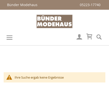
Bünder Modehaus
05223-17740
Mein Wa
Su
Veränderung
Ihre Suche ergab keine Ergebnisse