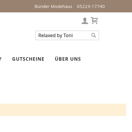
Bünder Modehaus
05223-17740
Mein Warenko
Veränderung
Suche
Suche
Y
GUTSCHEINE
ÜBER UNS