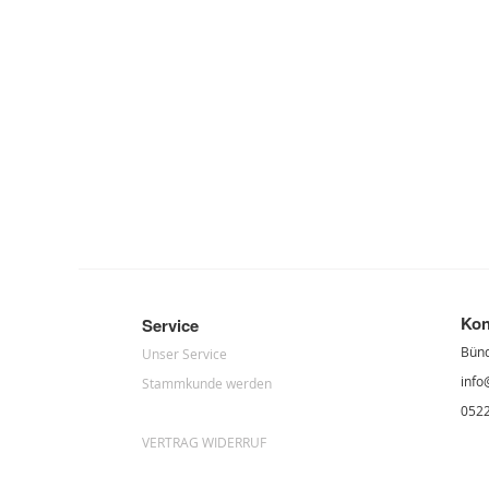
Kon
Service
Bün
Unser Service
info
Stammkunde werden
052
VERTRAG WIDERRUF