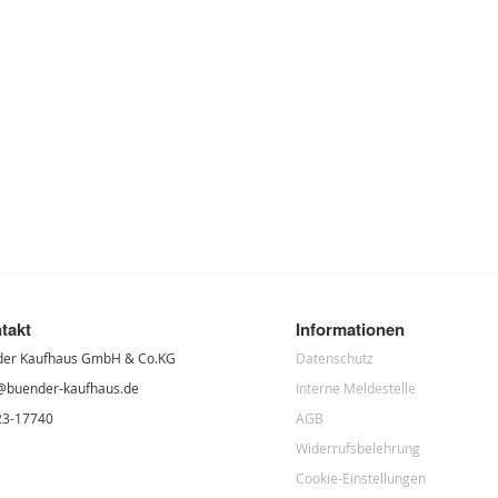
takt
Informationen
der Kaufhaus GmbH & Co.KG
Datenschutz
@buender-kaufhaus.de
Interne Meldestelle
23-17740
AGB
Widerrufsbelehrung
Cookie-Einstellungen